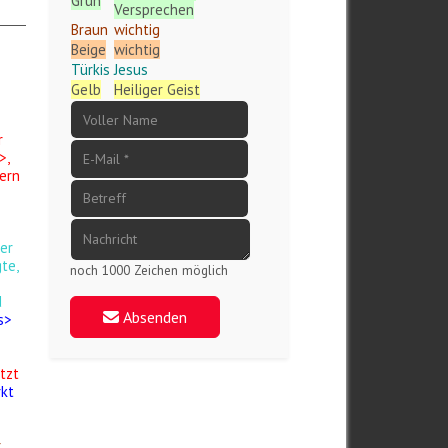
Grün
Versprechen
Braun
wichtig
Beige
wichtig
Türkis
Jesus
Gelb
Heiliger Geist
r
>,
dern
er
te,
noch 1000 Zeichen möglich
d
Absenden
s>
tzt
rkt
r