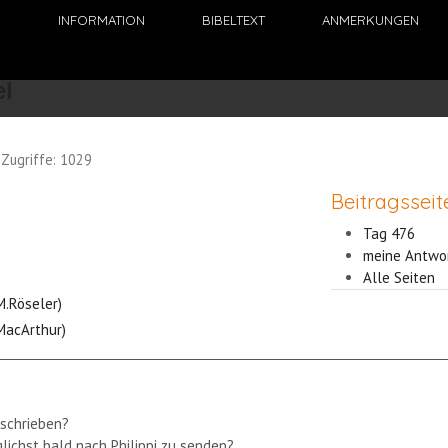
N
INFORMATION
BIBELTEXT
ANMERKUNGEN
Zugriffe: 1029
Beitragsseit
Tag 476
meine Antwo
Alle Seiten
M.Röseler)
(MacArthur)
eschrieben?
ichst bald nach Philippi zu senden?