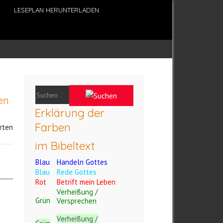
LESEPLAN HERUNTERLADEN
en
Erklärung der
Farben
rten
im Bibeltext
Blau
Handeln Gottes
Blau
Rede Gottes
Rot
Betrift mein Leben
Verheißung /
Grün
Versprechen
Verheißung /