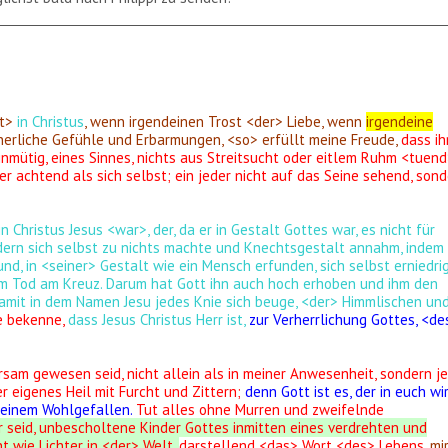
t>
in Christus
, wenn irgendeinen Trost <der> Liebe, wenn
irgendeine
erliche Gefühle und Erbarmungen, <so> erfüllt meine Freude,
dass ih
einmütig, eines Sinnes, nichts aus Streitsucht oder eitlem Ruhm <tuend
r achtend als sich selbst; ein jeder nicht auf das Seine sehend, son
in Christus Jesus <war>, der, da er in Gestalt Gottes war, es nicht für
ndern sich selbst zu nichts machte und Knechtsgestalt annahm, indem 
nd, in <seiner> Gestalt wie ein Mensch erfunden, sich selbst erniedrig
um Tod am Kreuz. Darum hat Gott ihn auch hoch erhoben und ihm den
amit in dem Namen Jesu jedes Knie sich beuge, <der> Himmlischen un
e bekenne,
dass Jesus Christus Herr ist,
zur Verherrlichung Gottes, <de
orsam gewesen seid, nicht allein als in meiner Anwesenheit, sondern je
r eigenes Heil mit Furcht und Zittern;
denn Gott ist es, der in euch wi
seinem Wohlgefallen.
Tut alles ohne Murren und zweifelnde
r seid, unbescholtene Kinder Gottes inmitten eines verdrehten und
t wie Lichter in <der> Welt,
darstellend <das> Wort <des> Lebens,
mi