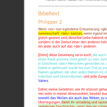
Bibeltext
Philipper 2
Wenn <es> nun irgendeine Ermunterung <gib
Gemeinschaft <des> Geistes,
wenn irgend inn
gleich gesinnt seid, dieselbe Liebe habend, 
sondern in der Demut einer den anderen höhe
ein jeder auch auf das <der> anderen.
[Denn] diese Gesinnung sei in euch,
die auch 
einen Raub achtete, Gott gleich zu sein, so
in Gleichheit <der> Menschen geworden ist, u
indem er gehorsam wurde bis zum Tod, ja, z
Namen gegeben, der über jeden Namen ist, d
Irdischen und Unterirdischen,
und jede Zung
Vaters.
Daher, meine Geliebten, wie ihr allezeit geh
viel mehr in meiner Abwesenheit, bewirkt eue
sowohl das Wollen als auch das Wirken, zu 
Überlegungen,
damit ihr untadelig und laute
verkehrten Geschlechts, unter dem ihr schein