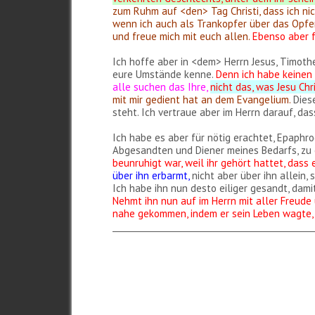
zum Ruhm auf <den> Tag Christi, dass ich ni
wenn ich auch als Trankopfer über das Opfe
und freue mich mit euch allen.
Ebenso aber f
Ich hoffe aber in <dem> Herrn Jesus, Timoth
eure Umstände kenne.
Denn ich habe keinen 
alle suchen das Ihre,
nicht das, was Jesu Chri
mit mir gedient hat an dem Evangelium.
Diese
steht. Ich vertraue aber im Herrn darauf, d
Ich habe es aber für nötig erachtet, Epaphro
Abgesandten und Diener meines Bedarfs, zu
beunruhigt war, weil ihr gehört hattet, dass 
über ihn erbarmt,
nicht aber über ihn allein, 
Ich habe ihn nun desto eiliger gesandt, damit
Nehmt ihn nun auf im Herrn mit aller Freude
nahe gekommen, indem er sein Leben wagte, 