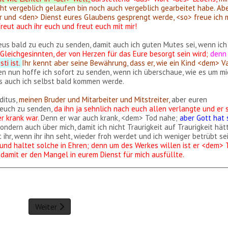
cht vergeblich gelaufen bin noch auch vergeblich gearbeitet habe. Ab
r und <den> Dienst eures Glaubens gesprengt werde, <so> freue ich 
reut auch ihr euch und freut euch mit mir!
eus bald zu euch zu senden, damit auch ich guten Mutes sei, wenn ich
Gleichgesinnten, der von Herzen für das Eure besorgt sein wird;
denn
sti ist.
Ihr kennt aber seine Bewährung
,
dass er, wie ein Kind <dem> Va
n nun hoffe ich sofort zu senden, wenn ich überschaue, wie es um mi
ass auch ich selbst bald kommen werde.
ditus,
meinen Bruder und Mitarbeiter und Mitstreiter,
aber euren
 euch zu senden,
da ihn ja sehnlich nach euch allen verlangte und er 
er krank war.
Denn er war auch krank, <dem> Tod nahe;
aber Gott hat 
sondern auch über mich, damit ich nicht Traurigkeit auf Traurigkeit hätt
 ihr, wenn ihr ihn seht, wieder froh werdet und ich weniger betrübt sei
 und haltet solche in Ehren; denn um des Werkes willen ist er <dem> 
damit er den Mangel in eurem Dienst für mich ausfüllte.
Weiter