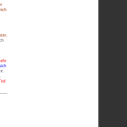
er
mich
ter,
ch
sehr
sich
e.
.
Tod