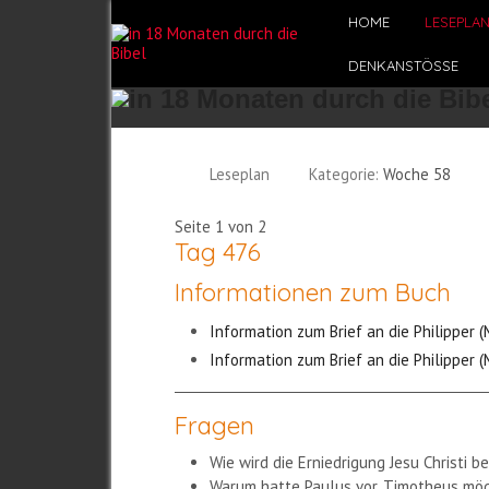
HOME
LESEPLA
DENKANSTÖSSE
Leseplan
Kategorie:
Woche 58
Seite 1 von 2
Tag 476
Informationen zum Buch
Information zum Brief an die Philipper (
Information zum Brief an die Philipper 
Fragen
Wie wird die Erniedrigung Jesu Christi b
Warum hatte Paulus vor, Timotheus mögl