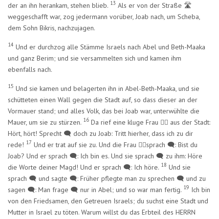
13
der an ihn herankam, stehen blieb.
Als er von der Straße 🛣️
weggeschafft war, zog jedermann vorüber, Joab nach, um Scheba,
dem Sohn Bikris, nachzujagen.
14
Und er durchzog alle Stämme Israels nach Abel und Beth-Maaka
und ganz Berim; und sie versammelten sich und kamen ihm
ebenfalls nach.
15
Und sie kamen und belagerten ihn in Abel-Beth-Maaka, und sie
schütteten einen Wall gegen die Stadt auf, so dass dieser an der
Vormauer stand; und alles Volk, das bei Joab war, unterwühlte die
16
Mauer, um sie zu stürzen.
Da rief eine kluge Frau 🧍‍♀️ aus der Stadt:
Hört, hört! Sprecht 🗨️ doch zu Joab: Tritt hierher, dass ich zu dir
17
rede!
Und er trat auf sie zu. Und die Frau 🧍‍♀️sprach 🗨️: Bist du
Joab? Und er sprach 🗨️: Ich bin es. Und sie sprach 🗨️ zu ihm: Höre
18
die Worte deiner Magd! Und er sprach 🗨️: Ich höre.
Und sie
sprach 🗨️ und sagte 🗨️: Früher pflegte man zu sprechen 🗨️ und zu
19
sagen 🗨️: Man frage 🗨️ nur in Abel; und so war man fertig.
Ich bin
von den Friedsamen, den Getreuen Israels; du suchst eine Stadt und
Mutter in Israel zu töten. Warum willst du das Erbteil des HERRN