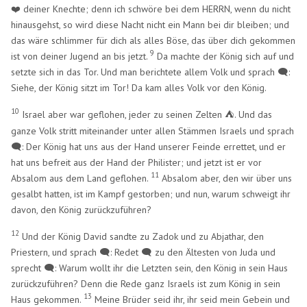
❤️ deiner Knechte; denn ich schwöre bei dem HERRN, wenn du nicht
hinausgehst, so wird diese Nacht nicht ein Mann bei dir bleiben; und
das wäre schlimmer für dich als alles Böse, das über dich gekommen
9
ist von deiner Jugend an bis jetzt.
Da machte der König sich auf und
setzte sich in das Tor. Und man berichtete allem Volk und sprach 🗨️:
Siehe, der König sitzt im Tor! Da kam alles Volk vor den König.
10
Israel aber war geflohen, jeder zu seinen Zelten
. Und das
⛺
ganze Volk stritt miteinander unter allen Stämmen Israels und sprach
🗨️: Der König hat uns aus der Hand unserer Feinde errettet, und er
hat uns befreit aus der Hand der Philister; und jetzt ist er vor
11
Absalom aus dem Land geflohen.
Absalom aber, den wir über uns
gesalbt hatten, ist im Kampf gestorben; und nun, warum schweigt ihr
davon, den König zurückzuführen?
12
Und der König David sandte zu Zadok und zu Abjathar, den
Priestern, und sprach 🗨️: Redet 🗨️ zu den Ältesten von Juda und
sprecht 🗨️: Warum wollt ihr die Letzten sein, den König in sein Haus
zurückzuführen? Denn die Rede ganz Israels ist zum König in sein
13
Haus gekommen.
Meine Brüder seid ihr, ihr seid mein Gebein und