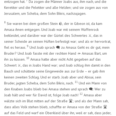
7
entzogen hat.
Da zogen die Männer Joabs aus, ihm nach, und die
Keretiter und die Peletiter und alle Helden; und sie zogen aus von
Jerusalem, um Scheba, dem Sohn Bikris, nachzujagen.
8
Sie waren bei dem großen Stein 🪨, der in Gibeon ist, da kam
Amasa ihnen entgegen. Und Joab war mit seinem Waffenrock
bekleidet, und darüber war der Gürtel des Schwertes ⚔️, das in
seiner Scheide an seinen Hüften befestigt war; und als er hervortrat,
9
fiel es heraus.
Und Joab sprach 🗨️ zu Amasa: Geht es dir gut, mein
Bruder? Und Joab fasste mit der rechten Hand 🫴 Amasas Bart, um
10
ihn zu küssen.
Amasa hatte aber nicht Acht gegeben auf das
Schwert ⚔️, das in Joabs Hand war; und Joab schlug ihm damit in den
Bauch und schüttete seine Eingeweide aus zur Erde – er gab ihm
keinen zweiten Schlag. Und er starb. Joab aber und Abisai, sein
11
Bruder, jagten Scheba, dem Sohn Bikris, nach.
Und ein Mann von
den Knaben Joabs blieb bei Amasa stehen und sprach 🗨️: Wer zu
12
Joab hält und wer für David ist, folge Joab nach!
Amasa aber
wälzte sich im Blut mitten auf der Straße 🛣️; und als der Mann sah,
dass alles Volk stehen blieb, schaffte er Amasa von der Straße 🛣️
auf das Feld und warf ein Oberkleid über ihn, weil er sah, dass jeder,