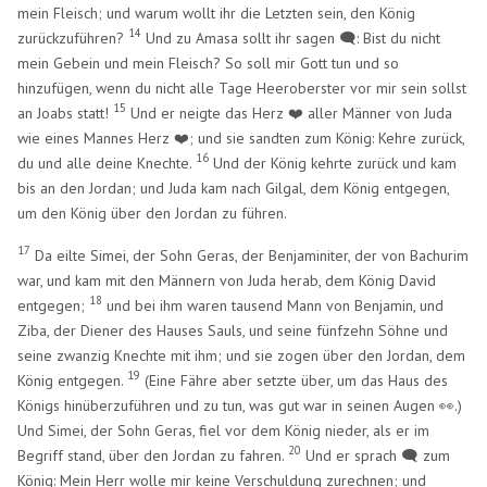
mein Fleisch; und warum wollt ihr die Letzten sein, den König
14
zurückzuführen?
Und zu Amasa sollt ihr sagen 🗨️: Bist du nicht
mein Gebein und mein Fleisch? So soll mir Gott tun und so
hinzufügen, wenn du nicht alle Tage Heeroberster vor mir sein sollst
15
an Joabs statt!
Und er neigte das Herz ❤️ aller Männer von Juda
wie eines Mannes Herz ❤️; und sie sandten zum König: Kehre zurück,
16
du und alle deine Knechte.
Und der König kehrte zurück und kam
bis an den Jordan; und Juda kam nach Gilgal, dem König entgegen,
um den König über den Jordan zu führen.
17
Da eilte Simei, der Sohn Geras, der Benjaminiter, der von Bachurim
war, und kam mit den Männern von Juda herab, dem König David
18
entgegen;
und bei ihm waren tausend Mann von Benjamin, und
Ziba, der Diener des Hauses Sauls, und seine fünfzehn Söhne und
seine zwanzig Knechte mit ihm; und sie zogen über den Jordan, dem
19
König entgegen.
(Eine Fähre aber setzte über, um das Haus des
Königs hinüberzuführen und zu tun, was gut war in seinen Augen 👀.)
Und Simei, der Sohn Geras, fiel vor dem König nieder, als er im
20
Begriff stand, über den Jordan zu fahren.
Und er sprach 🗨️ zum
König: Mein Herr wolle mir keine Verschuldung zurechnen; und