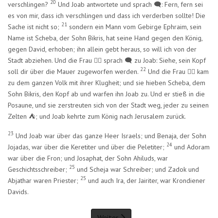
20
verschlingen?
Und Joab antwortete und sprach 🗨️: Fern, fern sei
es von mir, dass ich verschlingen und dass ich verderben sollte! Die
21
Sache ist nicht so;
sondern ein Mann vom Gebirge Ephraim, sein
Name ist Scheba, der Sohn Bikris, hat seine Hand gegen den König,
gegen David, erhoben; ihn allein gebt heraus, so will ich von der
Stadt abziehen. Und die Frau 🧍‍♀️ sprach 🗨️ zu Joab: Siehe, sein Kopf
22
soll dir über die Mauer zugeworfen werden.
Und die Frau 🧍‍♀️ kam
zu dem ganzen Volk mit ihrer Klugheit; und sie hieben Scheba, dem
Sohn Bikris, den Kopf ab und warfen ihn Joab zu. Und er stieß in die
Posaune, und sie zerstreuten sich von der Stadt weg, jeder zu seinen
Zelten
; und Joab kehrte zum König nach Jerusalem zurück.
⛺
23
Und Joab war über das ganze Heer Israels; und Benaja, der Sohn
24
Jojadas, war über die Keretiter und über die Peletiter;
und Adoram
war über die Fron; und Josaphat, der Sohn Ahiluds, war
25
Geschichtsschreiber;
und Scheja war Schreiber; und Zadok und
25
Abjathar waren Priester;
und auch Ira, der Jairiter, war Krondiener
Davids.
Weiter