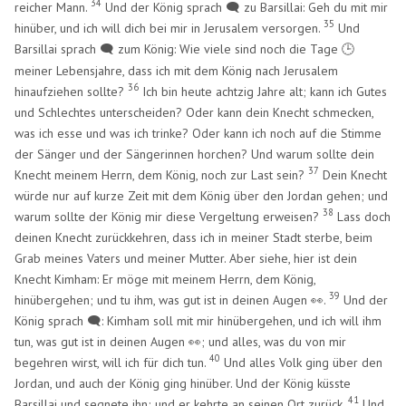
34
reicher Mann.
Und der König sprach 🗨️ zu Barsillai: Geh du mit mir
35
hinüber, und ich will dich bei mir in Jerusalem versorgen.
Und
Barsillai sprach 🗨️ zum König: Wie viele sind noch die Tage
🕒
meiner Lebensjahre, dass ich mit dem König nach Jerusalem
36
hinaufziehen sollte?
Ich bin heute achtzig Jahre alt; kann ich Gutes
und Schlechtes unterscheiden? Oder kann dein Knecht schmecken,
was ich esse und was ich trinke? Oder kann ich noch auf die Stimme
der Sänger und der Sängerinnen horchen? Und warum sollte dein
37
Knecht meinem Herrn, dem König, noch zur Last sein?
Dein Knecht
würde nur auf kurze Zeit mit dem König über den Jordan gehen; und
38
warum sollte der König mir diese Vergeltung erweisen?
Lass doch
deinen Knecht zurückkehren, dass ich in meiner Stadt sterbe, beim
Grab meines Vaters und meiner Mutter. Aber siehe, hier ist dein
Knecht Kimham: Er möge mit meinem Herrn, dem König,
39
hinübergehen; und tu ihm, was gut ist in deinen Augen 👀.
Und der
König sprach 🗨️: Kimham soll mit mir hinübergehen, und ich will ihm
tun, was gut ist in deinen Augen 👀; und alles, was du von mir
40
begehren wirst, will ich für dich tun.
Und alles Volk ging über den
Jordan, und auch der König ging hinüber. Und der König küsste
41
Barsillai und segnete ihn; und er kehrte an seinen Ort zurück.
Und