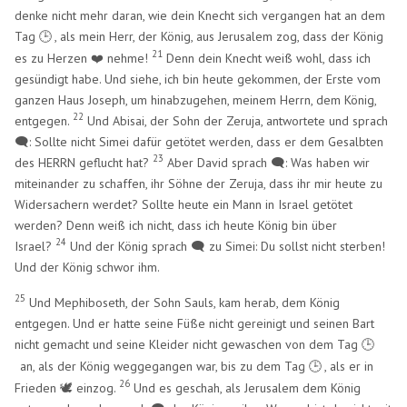
denke nicht mehr daran, wie dein Knecht sich vergangen hat an dem
Tag
, als mein Herr, der König, aus Jerusalem zog, dass der König
🕒
​
21
es zu Herzen ❤️ nehme!
Denn dein Knecht weiß wohl, dass ich
gesündigt habe. Und siehe, ich bin heute gekommen, der Erste vom
ganzen Haus Joseph, um hinabzugehen, meinem Herrn, dem König,
22
entgegen.
Und Abisai, der Sohn der Zeruja, antwortete und sprach
🗨️: Sollte nicht Simei dafür getötet werden, dass er dem Gesalbten
23
des HERRN geflucht hat?
Aber David sprach 🗨️: Was haben wir
miteinander zu schaffen, ihr Söhne der Zeruja, dass ihr mir heute zu
Widersachern werdet? Sollte heute ein Mann in Israel getötet
werden? Denn weiß ich nicht, dass ich heute König bin über
24
Israel?
Und der König sprach 🗨️ zu Simei: Du sollst nicht sterben!
Und der König schwor ihm.
25
Und Mephiboseth, der Sohn Sauls, kam herab, dem König
entgegen. Und er hatte seine Füße nicht gereinigt und seinen Bart
nicht gemacht und seine Kleider nicht gewaschen von dem Tag
🕒
an, als der König weggegangen war, bis zu dem Tag
, als er in
🕒
​
26
Frieden 🕊️ einzog.
Und es geschah, als Jerusalem dem König