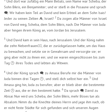
1
Und dort war zufällig ein Mann Belials, sein Name war Scheba, der
Sohn Bikris, ein Benjaminiter; und er stieß in die Posaune und sprach
🗨️: Wir haben kein Teil an David und kein Erbteil an dem Sohn Isais!
2
Jeder zu seinen Zelten
, Israel!
Da zogen alle Männer von Israel
⛺
von David weg, Scheba, dem Sohn Bikris, nach. Die Männer von Juda
aber hingen ihrem König an, vom Jordan bis Jerusalem.
3
Und David kam in sein Haus, nach Jerusalem. Und der König nahm
die zehn Nebenfrauen🧍‍♀️, die er zurückgelassen hatte, um das Haus
zu bewachen, und setzte sie in Gewahrsam und versorgte sie; er
ging aber nicht zu ihnen ein; und sie waren eingeschlossen bis zum
Tag
ihres Todes und lebten als Witwen.
🕒
​
4
Und der König sprach 🗨️ zu Amasa: Berufe mir die Männer von
5
Juda binnen drei Tagen
, und stell dich selbst hier ein.
Und
🕒
​
Amasa ging hin, Juda zu berufen; aber er blieb über die bestimmte
6
Zeit
aus, die er ihm bestimmt hatte.
Da sprach 🗨️ David zu
🕒
Abisai: Nun wird uns Scheba, der Sohn Bikris, mehr Böses tun als
Absalom. Nimm du die Knechte deines Herrn und jage ihm nach, ob
er nicht feste Städte für sich gefunden und sich unseren Augen