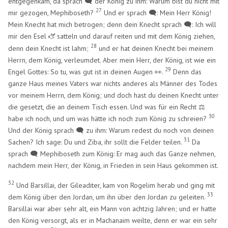
entgegenkam, da sprach 🗨️ der König zu ihm: Warum bist du nicht mit
27
mir gezogen, Mephiboseth?
Und er sprach 🗨️: Mein Herr König!
Mein Knecht hat mich betrogen; denn dein Knecht sprach 🗨️: Ich will
mir den Esel
satteln und darauf reiten und mit dem König ziehen,
🫏
​​
28
denn dein Knecht ist lahm;
und er hat deinen Knecht bei meinem
Herrn, dem König, verleumdet. Aber mein Herr, der König, ist wie ein
29
Engel Gottes: So tu, was gut ist in deinen Augen 👀.
Denn das
ganze Haus meines Vaters war nichts anderes als Männer des Todes
vor meinem Herrn, dem König; und doch hast du deinen Knecht unter
die gesetzt, die an deinem Tisch essen. Und was für ein Recht ⚖️
30
habe ich noch, und um was hätte ich noch zum König zu schreien?
Und der König sprach 🗨️ zu ihm: Warum redest du noch von deinen
31
Sachen? Ich sage: Du und Ziba, ihr sollt die Felder teilen.
Da
sprach 🗨️ Mephiboseth zum König: Er mag auch das Ganze nehmen,
nachdem mein Herr, der König, in Frieden in sein Haus gekommen ist.
32
Und Barsillai, der Gileaditer, kam von Rogelim herab und ging mit
33
dem König über den Jordan, um ihn über den Jordan zu geleiten.
Barsillai war aber sehr alt, ein Mann von achtzig Jahren; und er hatte
den König versorgt, als er in Machanaim weilte, denn er war ein sehr