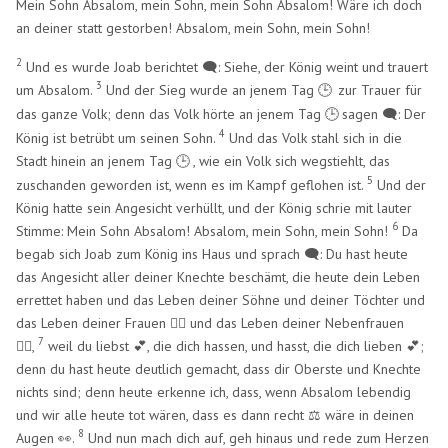
Mein Sohn Absalom, mein Sohn, mein Sohn Absalom! Wäre ich doch
an deiner statt gestorben! Absalom, mein Sohn, mein Sohn!
2
Und es wurde Joab berichtet 🗨️: Siehe, der König weint und trauert
3
um Absalom.
Und der Sieg wurde an jenem Tag
zur Trauer für
🕒
​
das ganze Volk; denn das Volk hörte an jenem Tag
sagen 🗨️: Der
🕒
​
4
König ist betrübt um seinen Sohn.
Und das Volk stahl sich in die
Stadt hinein an jenem Tag
, wie ein Volk sich wegstiehlt, das
🕒
​
5
zuschanden geworden ist, wenn es im Kampf geflohen ist.
Und der
König hatte sein Angesicht verhüllt, und der König schrie mit lauter
6
Stimme: Mein Sohn Absalom! Absalom, mein Sohn, mein Sohn!
Da
begab sich Joab zum König ins Haus und sprach 🗨️: Du hast heute
das Angesicht aller deiner Knechte beschämt, die heute dein Leben
errettet haben und das Leben deiner Söhne und deiner Töchter und
das Leben deiner Frauen 🧍‍♀️ und das Leben deiner Nebenfrauen
7
🧍‍♀️,
weil du liebst 💕, die dich hassen, und hasst, die dich lieben 💕;
denn du hast heute deutlich gemacht, dass dir Oberste und Knechte
nichts sind; denn heute erkenne ich, dass, wenn Absalom lebendig
und wir alle heute tot wären, dass es dann recht ⚖️ wäre in deinen
8
Augen 👀.
Und nun mach dich auf, geh hinaus und rede zum Herzen