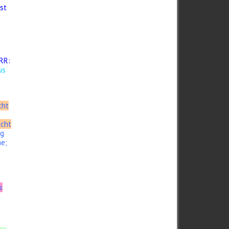
st
d
ERR:
us
cht
ucht
ag
me;
s