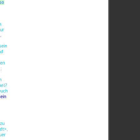
so
n
ur
.
sein
nd
n
gen
;
n
ael?
 euch
sein
 zu
dt>,
uer