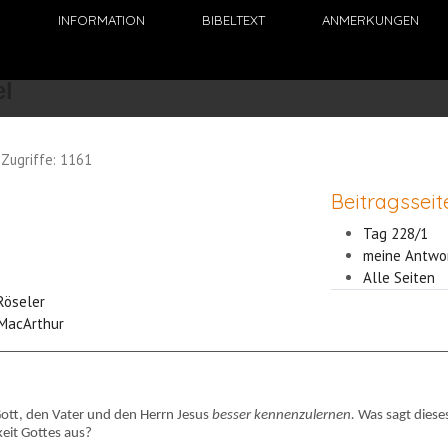
N
INFORMATION
BIBELTEXT
ANMERKUNGEN
Zugriffe: 1161
Beitragsseit
Tag 228/1
meine Antwo
Alle Seiten
 Röseler
 MacArthur
 Gott, den Vater und den Herrn Jesus
besser kennenzulernen.
Was sagt diese
keit Gottes aus?