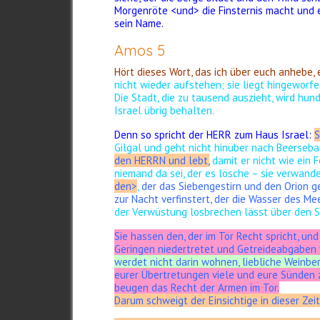
Morgenröte <und> die Finsternis macht und e
sein Name.
Amos 5
Hört dieses Wort, das ich über euch anhebe, e
nicht wieder aufstehen; sie liegt hingeworfe
Die Stadt, die zu tausend auszieht, wird hun
Israel übrig behalten.
Denn so spricht der HERR zum Haus Israel:
S
Gilgal und geht nicht hinüber nach Beerseb
den HERRN und lebt,
damit er nicht wie ein 
niemand da sei, der es lösche –
sie verwande
den>
,
der das Siebengestirn und den Orion 
zur Nacht verfinstert, der die Wasser des Me
der Verwüstung losbrechen lässt über den S
Sie hassen den, der im Tor Recht spricht, und
Geringen niedertretet und Getreideabgaben 
werdet nicht darin wohnen, liebliche Weinbe
eurer Übertretungen viele und eure Sünden 
beugen das Recht der Armen im Tor.
Darum schweigt der Einsichtige in dieser Zeit,