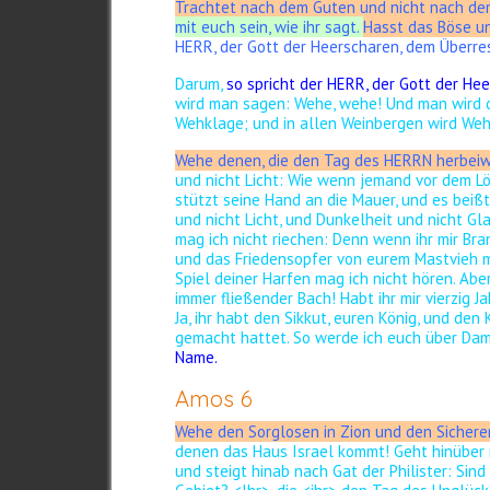
Trachtet nach dem Guten und nicht nach dem
mit euch sein, wie ihr sagt.
Hasst das Böse un
HERR, der Gott der Heerscharen, dem Überres
Darum,
so spricht der HERR, der Gott der Hee
wird man sagen: Wehe, wehe! Und man wird d
Wehklage;
und in allen Weinbergen wird Weh
Wehe denen, die den Tag des HERRN herbei
und nicht Licht: Wie wenn jemand vor dem L
stützt seine Hand an die Mauer, und es beißt
und nicht Licht, und Dunkelheit und nicht G
mag ich nicht riechen: Denn wenn ihr mir Br
und das Friedensopfer von eurem Mastvieh ma
Spiel deiner Harfen mag ich nicht hören. Abe
immer fließender Bach! Habt ihr mir vierzig 
Ja, ihr habt den Sikkut, euren König, und den 
gemacht hattet. So werde ich euch über Da
Name.
Amos 6
Wehe den Sorglosen in Zion und den Sichere
denen das Haus Israel kommt! Geht hinüber 
und steigt hinab nach Gat der Philister: Sind 