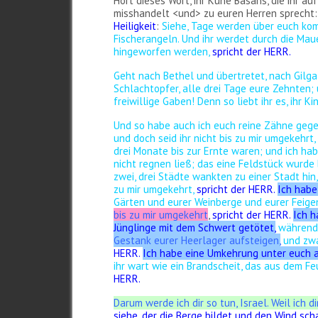
Hört dieses Wort, ihr Kühe Basans, die ihr au
misshandelt <und> zu euren Herren sprecht: B
Heiligkeit
:
Siehe, Tage werden über euch ko
Fischerangeln.
Und ihr werdet durch die Maue
hingeworfen werden,
spricht der HERR.
Geht nach Bethel und übertretet, nach Gilg
Schlachtopfer, alle drei Tage eure Zehnten;
freiwillige Gaben! Denn so liebt ihr es, ihr Ki
Und so habe auch ich euch reine Zähne gege
und doch seid ihr nicht bis zu mir umgekehrt,
drei Monate bis zur Ernte waren; und ich ha
nicht regnen ließ; das eine Feldstück wurde 
zwei, drei Städte wankten zu einer Stadt hin,
zu mir umgekehrt,
spricht der HERR.
Ich habe
Gärten und eurer Weinberge und eurer Feige
bis zu mir umgekehrt
,
spricht der HERR.
Ich h
Jünglinge mit dem Schwert getötet,
während
Gestank eurer Heerlager aufsteigen,
und zwa
HERR.
Ich habe eine Umkehrung unter euch 
ihr wart wie ein Brandscheit, das aus dem Feu
HERR.
Darum werde ich dir so tun, Israel. Weil ich d
siehe, der die Berge bildet und den Wind sc