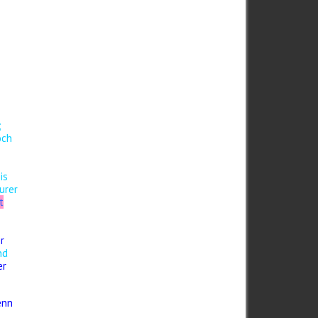
;
och
is
urer
t
r
nd
er
enn