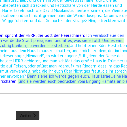
cks hinausschiebt und den Thron der Gewalttat nahe rückt;
die auf
n Ruhebetten sich strecken und Fettschafe von der Herde essen und
r Harfe faseln, sich wie David Musikinstrumente ersinnen;
die Wein au
en salben und sich nicht grämen über die Wunde Josephs.
Darum werde
r Weggeführten, und das Gejauchze der <träge> Hingestreckten wird
en, spricht der HERR, der Gott der Heerscharen:
Ich verabscheue den
h werde die Stadt preisgeben und alles, was sie erfüllt. Und es wird
übrig bleiben, so werden sie sterben.
Und hebt einen <der Gestorbe
ebeine aus dem Haus hinauszuschaffen, und spricht zu dem, der im Inn
d dieser sagt: „Niemand!“, so wird er sagen: „Still, denn der Name des
he, der HERR gebietet, und man schlägt das große Haus in Trümmer 
e auf Felsen, oder pflügt man <darauf> mit Rindern, dass ihr das Re
Wermut verwandelt habt,
die ihr euch über Nichtiges freut, die ihr sprech
örner erworben?
Denn siehe, ich werde gegen euch, Haus Israel, eine Na
erscharen;
und sie werden euch bedrücken vom Eingang Hamats an bi
Weiter