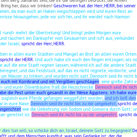
f dem Berg Samarias seid, die ihr die Geringen bedrückt, die Armen
ring her, dass wir trinken!
Geschworen hat der Herr, HERR, bei seiner
mmen, da man euch an Haken wegschleppen wird und euren Rest an
rrisse hinausgehen, jede vor sich hin, und ihr werdet nach Harmon
al <und> mehrt die Übertretung! Und bringt jeden Morgen eure
 und räuchert ein Dankopfer vom Gesäuerten und ruft aus, verkündet
nder Israel,
spricht der Herr, HERR.
ben in allen euren Städten und Mangel an Brot an allen euren Orten
spricht der HERR.
Und auch habe ich euch den Regen entzogen, als n
be auf die eine Stadt regnen lassen, während ich auf die andere Stadt
beregnet, und das Feldstück, auf das es nicht regnete, verdorrte; und
 um Wasser zu trinken, und wurden nicht satt. Dennoch seid ihr nicht b
 euch mit Kornbrand und mit Vergilben geschlagen
; eine große Zahl e
n- und eurer Olivenbäume fraß die Heuschrecke.
Dennoch seid ihr nich
abe die Pest unter euch gesandt in der Weise Ägyptens; ich habe eure
 zugleich eure Pferde gefangen weggeführt wurden,
und ich ließ den
r in eure Nase.
Dennoch seid ihr nicht bis zu mir umgekehrt,
spricht de
angerichtet
wie die Umkehrung von Sodom und Gomorra durch Gott; u
er gerettet ist.
Dennoch seid ihr nicht bis zu mir umgekehrt,
spricht d
ir dies tun will, so schicke dich an, Israel, deinem Gott zu begegnen!
D
hafft und dem Menschen kundtut, was sein Gedanke ist; der die