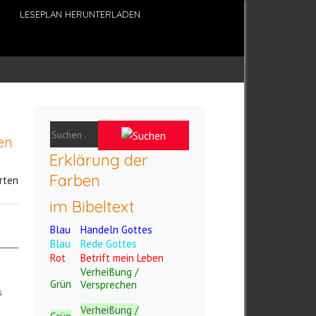
LESEPLAN HERUNTERLADEN
en
Erklärung der
Farben
rten
im Bibeltext
Blau
Handeln Gottes
Blau
Rede Gottes
Rot
Betrift mein Leben
Verheißung /
Grün
Versprechen
s
Verheißung /