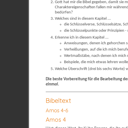
Gott hat mir die Bibel gegeben, damit sie
Charaktereigenschaften fallen mir während
bedürfen?
Welches sind in diesem Kapitel ...
die Schlüsselverse, Schlüsselsätze, S
die Schlüsselpunkte oder Prinzipien -
Erkenne ich in diesem Kapitel ...
Anweisungen, denen ich gehorchen s
Verheißungen, auf die ich mich beru
Wertmaßstäbe, nach denen ich mich r
Beispiele, die mich etwas lehren woll
Welche Überschrift (drei bis sechs Worte) w
Die beste Vorbereitung für die Bearbeitung de
einmal.
Bibeltext
Amos 4-6
Amos 4