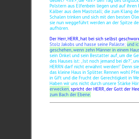
Gebiet? <
Ihr>, die <ihr> den Tag des Unglü
Polstern aus Elfenbein liegen und auf ihre
Kälber aus dem Maststall;
die zum Klang de
Schalen trinken und sich mit den besten Öl
sie nun weggeführt werden an der Spitze de
aufhören.
Der Herr, HERR, hat bei sich selbst geschwor
Stolz Jakobs und hasse seine Paläste;
und ic
geschehen, wenn zehn Männer in einem Haus 
sein Onkel und sein Bestatter auf, um die G
des Hauses ist: „Ist noch jemand bei dir?“, un
HERRN darf nicht erwähnt werden!“
Denn sie
das kleine Haus in Splitter.
Rennen wohl Pferd
in Gift und die Frucht der Gerechtigkeit in 
Haben wir uns nicht durch unsere Stärke H
erwecken,
spricht der HERR, der Gott der He
zum Bach der Ebene.