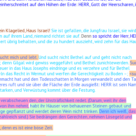
inherschreitet auf den Höhen der Erde: HERR, Gott der Heerscharen, i
in Klagelied, Haus Israel!
Sie ist gefallen, die Jungfrau Israel, sie wir
n auf ihrem Land, niemand richtet sie auf.
Denn
so spricht der Herr, H
dert übrig behalten, und die zu hundert auszieht, wird zehn für das Ha
ucht mich und lebt.
Und sucht nicht Bethel auf und geht nicht nach
a; denn Gilgal wird gewiss weggeführt und Bethel zunichtewerden.
Su
Feuer in das Haus Josephs eindringe und es verzehre und für Bethel
ln das Recht in Wermut und werfen die Gerechtigkeit zu Boden –;
<
s
gemacht hat und den Todesschatten in Morgen verwandelt und den T
eres ruft und sie über die Fläche der Erde ausgießt:
HERR ist sein Na
tarken, und Verwüstung kommt über die Festung.
 verabscheuen den, der Unsträflichkeit redet. (Darum, weil ihr den
von ihm nehmt,
habt ihr Häuser von behauenen Steinen gebaut und
rge gepflanzt und werdet deren Wein nicht trinken.
Denn ich weiß,
das
zahlreich sind.) Sie bedrängen den Gerechten, nehmen Lösegeld und
 denn es ist eine böse Zeit.