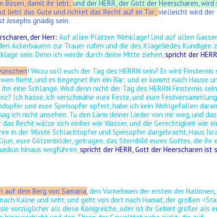
 Bösen, damit ihr lebt;
und der HERR, der Gott der Heerscharen, wird 
d liebt das Gute und richtet das Recht auf im Tor;
vielleicht wird der
t Josephs gnädig sein.
rscharen, der Herr:
Auf allen Plätzen Wehklage! Und auf allen Gasse
en Ackerbauern zur Trauer rufen und die des Klageliedes Kundigen z
klage sein. Denn ich werde durch deine Mitte ziehen,
spricht der HERR
wünschen
! Wozu soll euch der Tag des HERRN sein? Er wird Finsternis 
öwen flieht, und es begegnet ihm ein Bär; und er kommt nach Hause u
 ihn eine Schlange. Wird denn nicht der Tag des HERRN Finsternis sei
lanz? Ich hasse, ich verschmähe eure Feste, und eure Festversammlun
andopfer und eure Speisopfer opfert, habe ich kein Wohlgefallen daran
g ich nicht ansehen. Tu den Lärm deiner Lieder von mir weg, und das
r das Recht wälze sich einher wie Wasser, und die Gerechtigkeit wie ei
Jahre in der Wüste Schlachtopfer und Speisopfer dargebracht, Haus Isr
Kijun, eure Götzenbilder, getragen, das Sternbild eures Gottes, die ihr
maskus hinaus wegführen,
spricht der HERR, Gott der Heerscharen ist 
n auf dem Berg von Samaria,
den Vornehmen der ersten der Nationen,
nach Kalne und seht, und geht von dort nach Hamat, der großen <Sta
sie vorzüglicher als diese Königreiche, oder ist ihr Gebiet größer als e